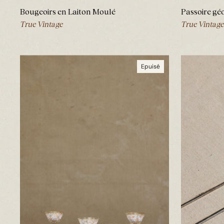
Bougeoirs en Laiton Moulé
Passoire géo
True Vintage
True Vintage
Epuisé