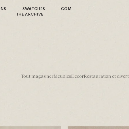
ONS
SWATCHES
COM
E
THE ARCHIVE
Tout magasiner
Meubles
Decor
Restauration et diver