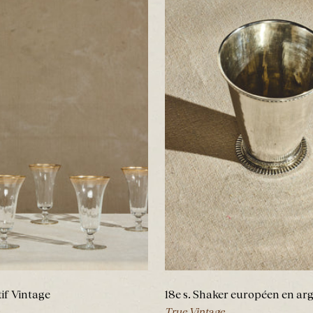
tif Vintage
18e s. Shaker européen en ar
True Vintage